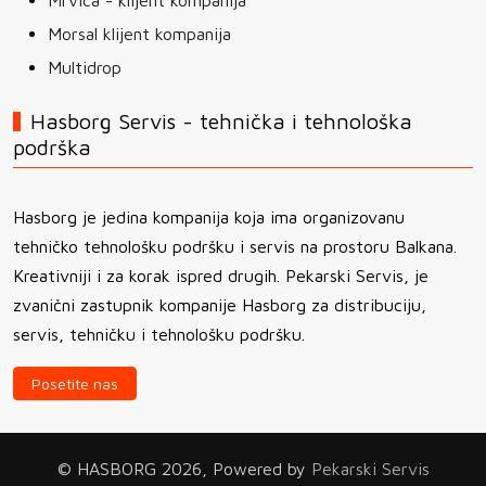
Mrvica - klijent kompanija
Morsal klijent kompanija
Multidrop
Hasborg Servis - tehnička i tehnološka
podrška
Hasborg je jedina kompanija koja ima organizovanu
tehničko tehnološku podršku i servis na prostoru Balkana.
Kreativniji i za korak ispred drugih. Pekarski Servis, je
zvanični zastupnik kompanije Hasborg za distribuciju,
servis, tehničku i tehnološku podršku.
Posetite nas
© HASBORG 2026, Powered by
Pekarski Servis