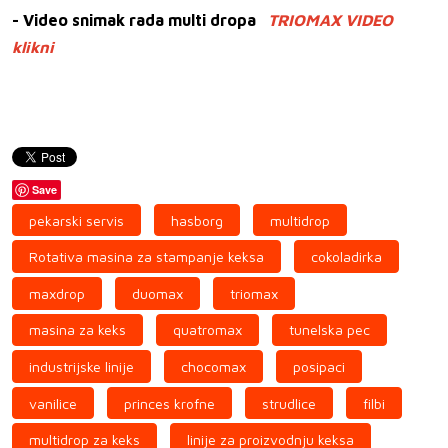
- Video snimak rada multi dropa
TRIOMAX VIDEO
klikni
Save
pekarski servis
hasborg
multidrop
Rotativa masina za stampanje keksa
cokoladirka
maxdrop
duomax
triomax
masina za keks
quatromax
tunelska pec
industrijske linije
chocomax
posipaci
vanilice
princes krofne
strudlice
filbi
multidrop za keks
linije za proizvodnju keksa