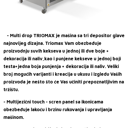
- Multi drop TRIOMAX je mašina sa tri depositor glave
najnovijeg dizajna. Triomax Vam obezbeđuje
proizvodnju suvih kekseva u jednoj
ili dve boje +
dekoracija ili naliv,kao i punjene kekseve u jednoj boji
testa+jedna boja punjenja + dekoracija ili naliv. Veliki
broj mogućih varijanti i
kreacija u ukusu i izgledu Vaših
proizvoda je nešto što će Vas učiniti prepoznatljivim na
tržištu.
- Multijezični touch - scren panel sa ikonicama
obezbeđuje lakoću i brzinu rukovanja i upravljanja
mašinom.