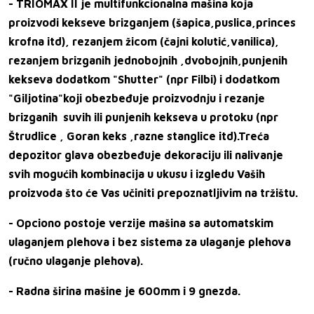
- TRIOMAX II je multifunkcionalna mašina koja
proizvodi kekseve brizganjem (šapica,puslica,princes
krofna itd), rezanjem žicom (čajni kolutić,vanilica),
rezanjem brizganih jednobojnih ,dvobojnih,punjenih
kekseva dodatkom "Shutter" (npr Filbi) i dodatkom
"Giljotina"koji obezbeđuje proizvodnju i rezanje
brizganih suvih ili punjenih kekseva u protoku (npr
Štrudlice , Goran keks ,razne stanglice itd).Treća
depozitor glava obezbeđuje dekoraciju ili nalivanje
svih mogućih kombinacija u ukusu i izgledu Vaših
proizvoda što će Vas učiniti prepoznatljivim na tržištu.
- Opciono postoje verzije mašina sa automatskim
ulaganjem plehova i bez sistema za ulaganje plehova
(ručno ulaganje plehova).
- Radna širina mašine je 600mm i 9 gnezda.