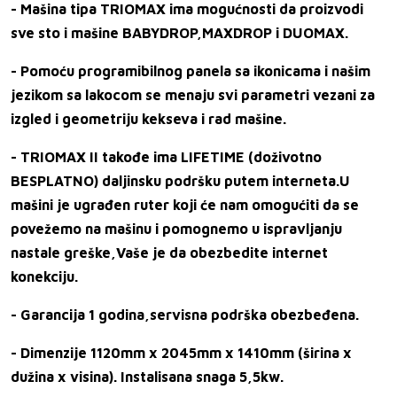
- Mašina tipa TRIOMAX ima mogućnosti da proizvodi
sve sto i mašine BABYDROP,MAXDROP i DUOMAX.
- Pomoću programibilnog panela sa ikonicama i našim
jezikom sa lakocom se
menaju svi parametri vezani za
izgled i geometriju kekseva i rad mašine.
- TRIOMAX II takođe ima LIFETIME (doživotno
BESPLATNO) daljinsku podršku putem interneta.U
mašini je ugrađen ruter koji će nam omogućiti da se
povežemo na mašinu i pomognemo u ispravljanju
nastale greške,Vaše je da obezbedite internet
konekciju.
- Garancija 1 godina,servisna podrška obezbeđena.
- Dimenzije 1120mm x 2045mm x 1410mm (širina x
dužina x visina). Instalisana snaga 5,5kw.