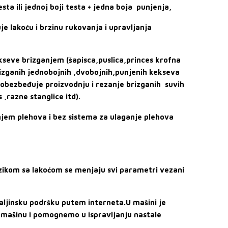
ta ili jednoj boji testa + jedna boja punjenja,
je lakoću i brzinu rukovanja i upravljanja
kseve brizganjem (šapisca,puslica,princes krofna
brizganih jednobojnih ,dvobojnih,punjenih kekseva
i obezbeđuje proizvodnju i rezanje brizganih suvih
 ,razne stanglice itd).
jem plehova i bez sistema za ulaganje plehova
zikom sa lakoćom se
menjaju svi parametri vezani
ljinsku podršku putem interneta.U mašini je
 mašinu i pomognemo u ispravljanju nastale