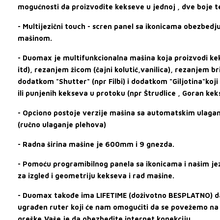
mogućnosti da proizvodite kekseve u jednoj , dve boje tes
- Multijezični touch - scren panel sa ikonicama obezbedju
mašinom.
- Duomax je multifunkcionalna mašina koja proizvodi ke
itd), rezanjem žicom (čajni kolutić,vanilica), rezanjem 
dodatkom "Shutter" (npr Filbi) i dodatkom "Giljotina"koj
ili punjenih kekseva u protoku (npr Štrudlice , Goran keks
- Opciono postoje verzije mašina sa automatskim ulagan
(ručno ulaganje plehova)
- Radna širina mašine je 600mm i 9 gnezda.
- Pomoću programibilnog panela sa ikonicama i našim je
za izgled i geometriju kekseva i rad mašine.
- Duomax takođe ima LIFETIME (doživotno BESPLATNO) da
ugrađen ruter koji će nam omogućiti da se povežemo na
greške,Vaše je da obezbedite internet konekciju.