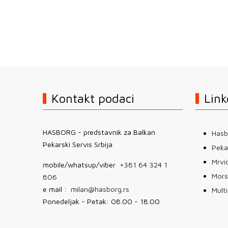
Kontakt podaci
Link
HASBORG - predstavnik za Balkan
Hasb
Pekarski Servis Srbija
Pekar
Mrvic
mobile/whatsup/viber
+381 64 324 1
Mors
806
e mail :
milan@hasborg.rs
Mult
Ponedeljak - Petak: 08.00 - 18.00