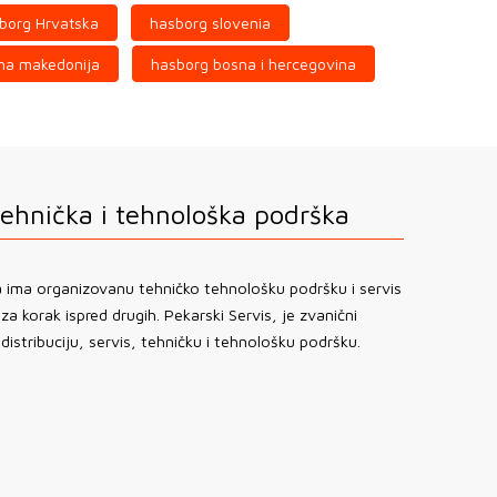
borg Hrvatska
hasborg slovenia
na makedonija
hasborg bosna i hercegovina
tehnička i tehnološka podrška
a ima organizovanu tehničko tehnološku podršku i servis
 za korak ispred drugih. Pekarski Servis, je zvanični
istribuciju, servis, tehničku i tehnološku podršku.