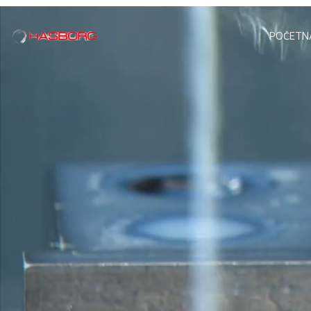
POČETN