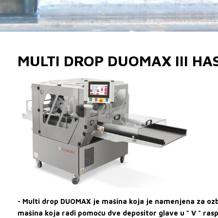
MULTI DROP DUOMAX III H
- Multi drop DUOMAX je mašina koja je namenjena za ozb
mašina koja radi pomoću dve depositor glave u " V " ra