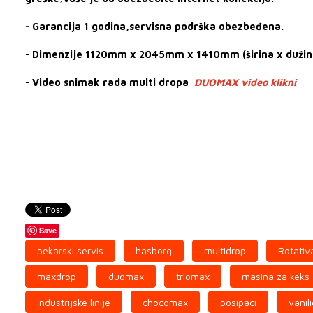
- Garancija 1 godina,servisna podrška obezbeđena.
- Dimenzije 1120mm x 2045mm x 1410mm (širina x dužina 
- Video snimak rada multi dropa
DUOMAX video klikni
Save
pekarski servis
hasborg
multidrop
Rotativ
maxdrop
duomax
triomax
masina za keks
industrijske linije
chocomax
posipaci
vanil