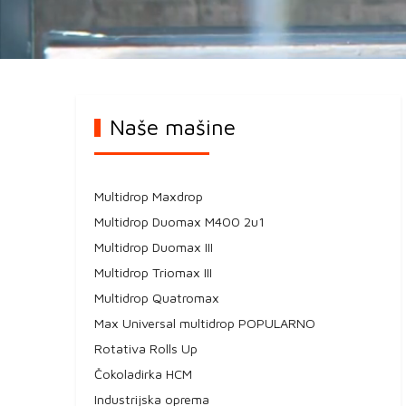
Naše mašine
Multidrop Maxdrop
Multidrop Duomax M400 2u1
Multidrop Duomax III
Multidrop Triomax III
Multidrop Quatromax
Max Universal multidrop POPULARNO
Rotativa Rolls Up
Čokoladirka HCM
Industrijska oprema