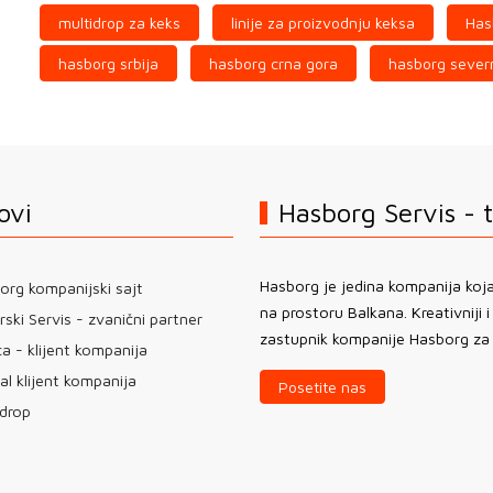
multidrop za keks
linije za proizvodnju keksa
Has
hasborg srbija
hasborg crna gora
hasborg sever
ovi
Hasborg Servis - 
Hasborg je jedina kompanija koj
org kompanijski sajt
na prostoru Balkana. Kreativniji i
ski Servis - zvanični partner
zastupnik kompanije Hasborg za d
a - klijent kompanija
al klijent kompanija
Posetite nas
idrop