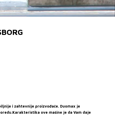
ASBORG
iljnije i zahtevnije proizvođače. Duoma
x je
sporedu.Karakteristika ove mašine je da Vam daje