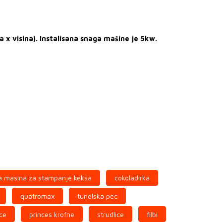
x visina). Instalisana snaga mašine je 5kw.
a masina za stampanje keksa
cokoladirka
quatromax
tunelska pec
ice
princes krofne
strudlice
filbi